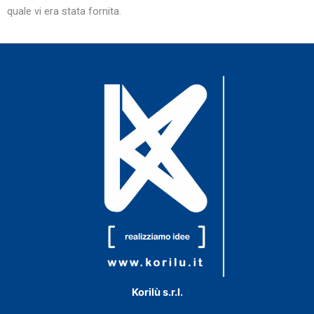
quale vi era stata fornita.
Korilù s.r.l.