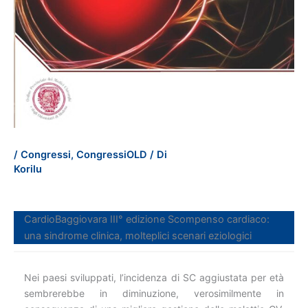
/
Congressi
,
CongressiOLD
/ Di
Korilu
CardioBaggiovara III° edizione Scompenso cardiaco:
una sindrome clinica, molteplici scenari eziologici
Nei paesi sviluppati, l’incidenza di SC aggiustata per età
sembrerebbe in diminuzione, verosimilmente in