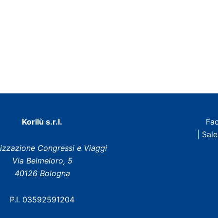
Korilù s.r.l.
Fa
| Sal
izzazione Congressi e Viaggi
Via Belmeloro, 5
40126 Bologna
P.I. 03592591204